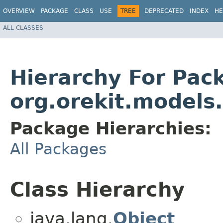
OVERVIEW
PACKAGE
CLASS
USE
TREE
DEPRECATED
INDEX
HE
ALL CLASSES
Hierarchy For Pac
org.orekit.models
Package Hierarchies:
All Packages
Class Hierarchy
java.lang.
Object