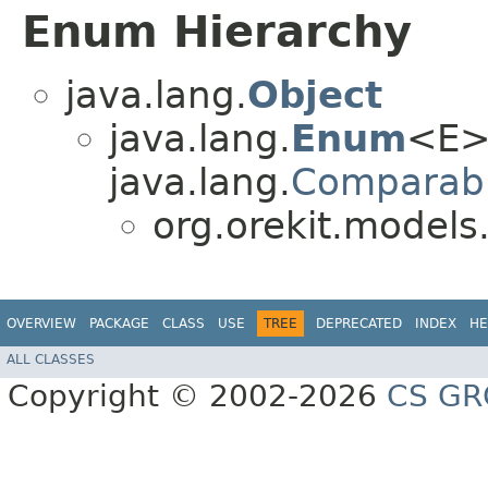
Enum Hierarchy
java.lang.
Object
java.lang.
Enum
<E>
java.lang.
Comparab
org.orekit.models
OVERVIEW
PACKAGE
CLASS
USE
TREE
DEPRECATED
INDEX
HE
ALL CLASSES
Copyright © 2002-2026
CS GR